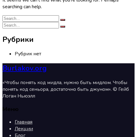
It seems we can’t find what you’re looking for. Perhaps
searching can help.
Рубрики
Рубрик нет
Burlakov.org
«Чтобы понять код мидла, нужно быть мидлом. Чтобы
понять код сеньора, достаточно быть джуном». © Гейб
Логан Ньюэлл
Меню
Главная
Лекции
Блог