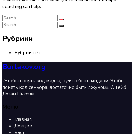
It seems we can’t find what you’re looking for. Perhaps
searching can help.
Рубрики
Рубрик нет
Burlakov.org
«Чтобы понять код мидла, нужно быть мидлом. Чтобы
понять код сеньора, достаточно быть джуном». © Гейб
Логан Ньюэлл
Меню
Главная
Лекции
Блог