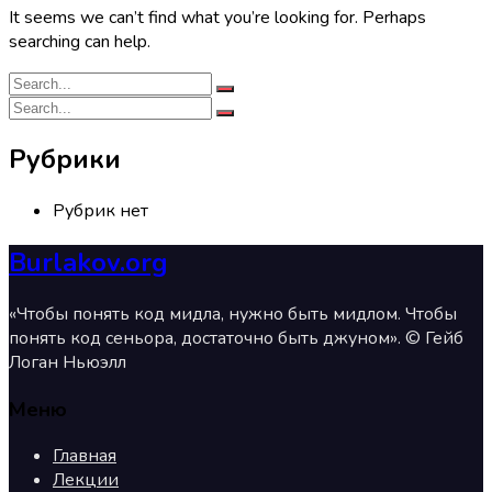
It seems we can’t find what you’re looking for. Perhaps
searching can help.
Рубрики
Рубрик нет
Burlakov.org
«Чтобы понять код мидла, нужно быть мидлом. Чтобы
понять код сеньора, достаточно быть джуном». © Гейб
Логан Ньюэлл
Меню
Главная
Лекции