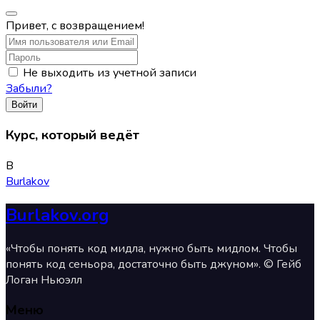
Привет, с возвращением!
Не выходить из учетной записи
Забыли?
Войти
Курс, который ведёт
B
Burlakov
Burlakov.org
«Чтобы понять код мидла, нужно быть мидлом. Чтобы
понять код сеньора, достаточно быть джуном». © Гейб
Логан Ньюэлл
Меню