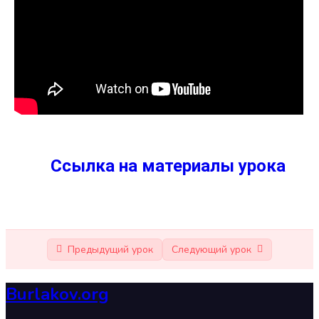
Photoshop Урок 2. Замена лица
16:18
Photoshop Урок 3. Эффект прозрачного яблока.
04:40
Работа с режимом наложения.
Ссылка на материалы урока
Предыдущий урок
Следующий урок
Burlakov.org