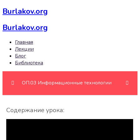
Burlakov.org
Burlakov.org
Главная
Лекции
Блог
Библиотека
ОП.03 Информационные технологии
Работа с изображениями
0/4
Содержание урока:
Photoshop урок 0. Удаление однотонного фона
16:14
Photoshop урок 1. Эффект распада
28:14