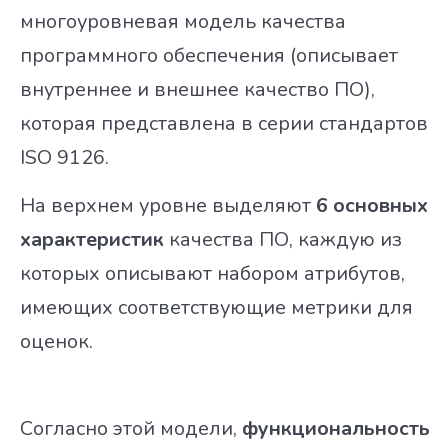
многоуровневая модель качества
Определение качества ПО
программного обеспечения (описывает
Характеристики качества ПО
внутреннее и внешнее качество ПО),
необычный пример собеседования на позицию QA
которая представлена в серии стандартов
инженера
ISO 9126.
Категории программных ошибок
На верхнем уровне выделяют
6 основных
Пример набора тестов на простой программе
характеристик
качества ПО, каждую из
Принципы тестирования
которых описывают набором атрибутов,
Что такое исчерпывающее тестирование при
имеющих соответствующие метрики для
тестировании программного обеспечения?
оценок.
Парадокс пестицидов в тестировании программного
обеспечения
Согласно этой модели,
функциональность