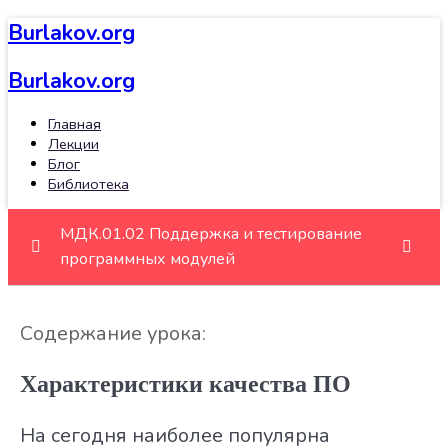
Burlakov.org
Burlakov.org
Главная
Лекции
Блог
Библиотека
МДК.01.02 Поддержка и тестирование
программных модулей
Введение в тестирование программного
0/10
Содержание урока:
обеспечения
Характеристики качества ПО
Что представляет собой тестирование
Мифы и заблуждения о тестировании
На сегодня наиболее популярна