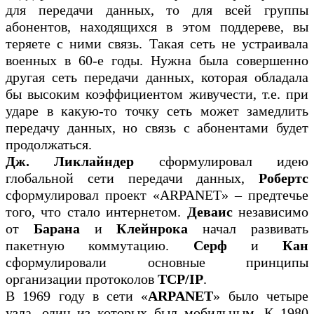
для передачи данных, то для всей группы
абонентов, находящихся в этом поддереве, вы
теряете с ними связь. Такая сеть не устраивала
военных в 60-е годы. Нужна была совершенно
другая сеть передачи данных, которая обладала
бы высоким коэффициентом живучести, т.е. при
ударе в какую-то точку сеть может замедлить
передачу данных, но связь с абонентами будет
продолжаться.
Дж. Ликлайндер
сформулировал идею
глобальной сети передачи данных,
Робертс
сформулировал проект «ARPANET» – предтечье
того, что стало интернетом.
Деваис
независимо
от
Барана
и
Клейнрока
начал развивать
пакетную коммутацию.
Серф
и
Кан
сформулировали основные принципы
организации протоколов
TCP/IP
.
В 1969 году в сети «
ARPANET
» было четыре
узла, один из которых был мобильным. К 1980