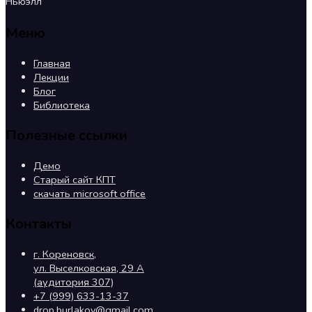
Ньюэлл
Меню
Главная
Лекции
Блог
Библиотека
Полезные ссылки
Демо
Старый сайт КПТ
скачать microsoft office
Контакты
г. Кореновск,
ул. Выселковская, 29 А
(аудитория 307)
+7 (999) 633-13-37
drop.burlakov@gmail.com