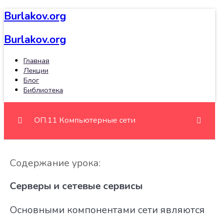
Burlakov.org
Burlakov.org
Главная
Лекции
Блог
Библиотека
ОП.11 Компьютерные сети
Тема 1. Общие сведения о компьютерной
0/3
Содержание урока:
сети
Серверы и сетевые сервисы
Сетевые модели
Основными компонентами сети являются
Методы доступа к среде передачи данных