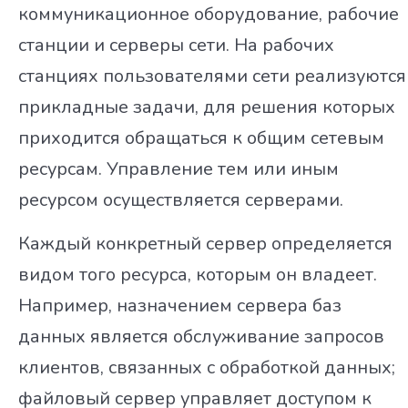
коммуникационное оборудование, рабочие
Основные типы кабельных сред передачи данных
станции и серверы сети. На рабочих
Лекции Московского государственного
станциях пользователями сети реализуются
0/2
университета имени М.В. Ломоносова
прикладные задачи, для решения которых
Лекция 1. Темпы развития технологий
приходится обращаться к общим сетевым
ресурсам. Управление тем или иным
Лекция 2. Основные принципы построения
Интернета
ресурсом осуществляется серверами.
Каждый конкретный сервер определяется
видом того ресурса, которым он владеет.
Например, назначением сервера баз
данных является обслуживание запросов
клиентов, связанных с обработкой данных;
файловый сервер управляет доступом к