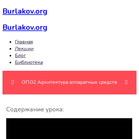
Burlakov.org
Burlakov.org
Главная
Лекции
Блог
Библиотека
ОП.02 Архитектура аппаратных средств
Принципы организации ЭВМ
0/2
Содержание урока:
Базовые представления об архитектуре ЭВМ.
Принципы (архитектура) фон Неймана.
Актуальные многоуровневые комплексы