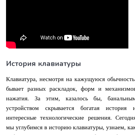
Компоненты системного блока
0/2
Блоки питания. Виды, характеристики, форм-
факторы.
Устройство процессора
01:35:35
История клавиатуры
Периферийные устройства
0/1
Клавиатура, несмотря на кажущуюся обычность
История клавиатуры
14:16
бывает разных раскладок, форм и механизмо
нажатия. За этим, казалось бы, банальны
устройством скрывается богатая история 
интересные технологические решения. Сегодн
мы углубимся в историю клавиатуры, узнаем, ка