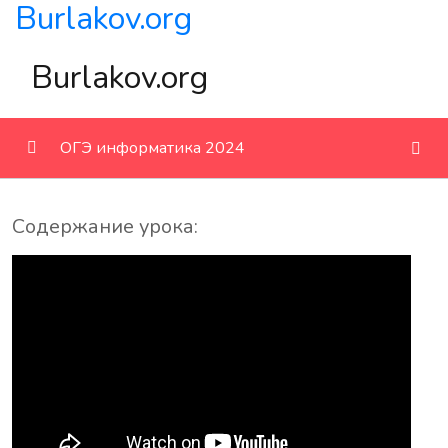
Burlakov.org
Burlakov.org
ОГЭ информатика 2024
Разбор заданий
0/14
Содержание урока:
Разбор первой части из задачника издательства
«Легион» ОГЭ-2024
Вебинары по всему ОГЭ
Разбор 1 задания
Разбор 2 задания
Разбор 3 задания